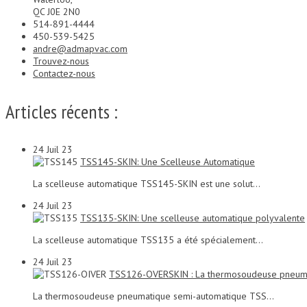
QC J0E 2N0
514-891-4444
450-539-5425
andre@admapvac.com
Trouvez-nous
Contactez-nous
Articles récents :
24
Juil 23
TSS145-SKIN: Une Scelleuse Automatique
La scelleuse automatique TSS145-SKIN est une solut...
24
Juil 23
TSS135-SKIN: Une scelleuse automatique polyvalente
La scelleuse automatique TSS135 a été spécialement...
24
Juil 23
TSS126-OVERSKIN : La thermosoudeuse pneuma
La thermosoudeuse pneumatique semi-automatique TSS...