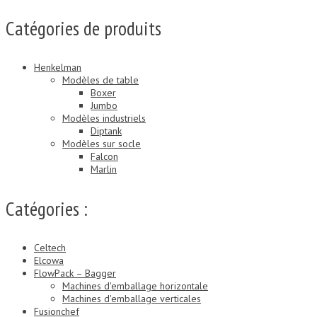
Catégories de produits
Henkelman
Modèles de table
Boxer
Jumbo
Modèles industriels
Diptank
Modèles sur socle
Falcon
Marlin
Catégories :
Celtech
Elcowa
FlowPack – Bagger
Machines d'emballage horizontale
Machines d'emballage verticales
Fusionchef