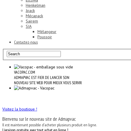
Elcowa
Henkelman
Jpack
Mécapack
Sairem
SIA
Mélangeur
Poussoir
Contactez-nous
VACOPAC.COM
ADMAPVAC EST FIER DE LANCER SON
NOUVEAU SITE WEB POUR MIEUX VOUS SERVIR
Visitez la boutique !
Bienvenu sur le nouveau site de Admapvac
Il est maintenant possible d'acheter plusieurs produit en ligne.
Livraison gratuite avec tout achat en ligne !