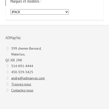
Marques et modèles :
Marques
et
modèles
:
ADMapVac
399 chemin Bernard,
Waterloo,
QC J0E 2N0
514-891-4444
450-539-5425
andre@admapvac.com
Trouvez-nous
Contactez-nous