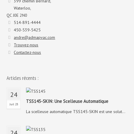
399 chemin Bernard,
Waterloo,
QC J0E 2N0
514-891-4444
450-539-5425
andre@admapvac.com
Trouvez-nous
Contactez-nous
Articles récents :
24
TSS145-SKIN: Une Scelleuse Automatique
Juil 23
La scelleuse automatique TSS145-SKIN est une solut...
24