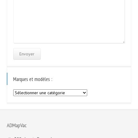
Marques et modèles :
Marques
et
modèles
:
ADMapVac