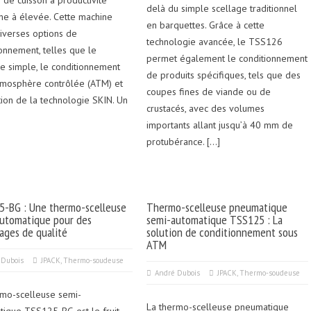
 de cuisson à productivité
delà du simple scellage traditionnel
e à élevée. Cette machine
en barquettes. Grâce à cette
diverses options de
technologie avancée, le TSS126
onnement, telles que le
permet également le conditionnement
ge simple, le conditionnement
de produits spécifiques, tels que des
tmosphère contrôlée (ATM) et
coupes fines de viande ou de
sation de la technologie SKIN. Un
crustacés, avec des volumes
importants allant jusqu’à 40 mm de
protubérance. […]
-BG : Une thermo-scelleuse
Thermo-scelleuse pneumatique
utomatique pour des
semi-automatique TSS125 : La
ages de qualité
solution de conditionnement sous
ATM
 Dubois
JPACK
,
Thermo-soudeuse
André Dubois
JPACK
,
Thermo-soudeuse
rmo-scelleuse semi-
La thermo-scelleuse pneumatique