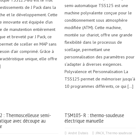
tique TSS125-BG est le fruit
semi-automatique TSS125 est une
vestissements de J Pack dans la
machine polyvalente conçue pour le
che et le développement. Cette
conditionnement sous atmosphère
e innovante est équipée d’un
modifiée (ATM). Cette machine,
e de manutention entièrement
montée sur chariot, offre une grande
que et breveté par J Pack, ce
flexibilité dans le processus de
i permet de sceller en MAP sans
scellage, permettant une
esoin d’air comprimé. Grâce à
personnalisation des paramètres pour
aractéristique unique, elle offre
s’adapter à diverses exigences.
]
Polyvalence et Personnalisation La
TSS125 permet de mémoriser jusqu’à
10 programmes différents, ce qui […]
 : Thermoscelleuse semi-
TSM105- R : thermo-soudeuse
tique avec découpe au
électrique manuelle
ur
André Dubois
JPACK
,
Thermo-soudeuse