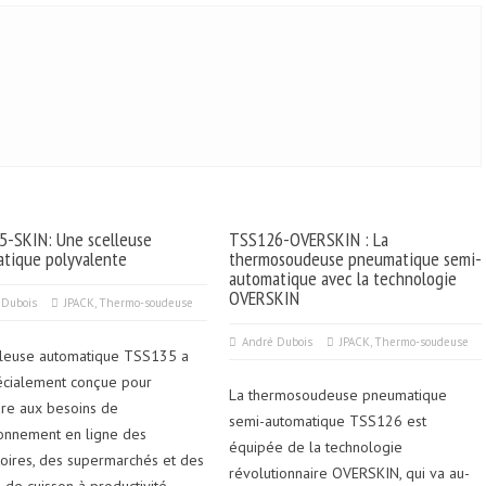
-SKIN: Une scelleuse
TSS126-OVERSKIN : La
tique polyvalente
thermosoudeuse pneumatique semi-
automatique avec la technologie
OVERSKIN
 Dubois
JPACK
,
Thermo-soudeuse
André Dubois
JPACK
,
Thermo-soudeuse
lleuse automatique TSS135 a
écialement conçue pour
La thermosoudeuse pneumatique
re aux besoins de
semi-automatique TSS126 est
ionnement en ligne des
équipée de la technologie
toires, des supermarchés et des
révolutionnaire OVERSKIN, qui va au-