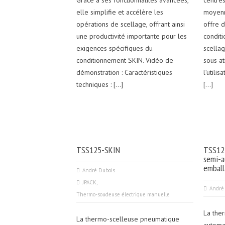
Grâce à ses fonctionnalités avancées,
centres
elle simplifie et accélère les
moyenn
opérations de scellage, offrant ainsi
offre 
une productivité importante pour les
conditi
exigences spécifiques du
scella
conditionnement SKIN. Vidéo de
sous a
démonstration : Caractéristiques
l’utili
techniques : […]
[…]
TSS125-SKIN
TSS125
semi-a
emball
André Dubois
JPACK
,
André
Thermo-soudeuse électrique manuelle
La the
La thermo-scelleuse pneumatique