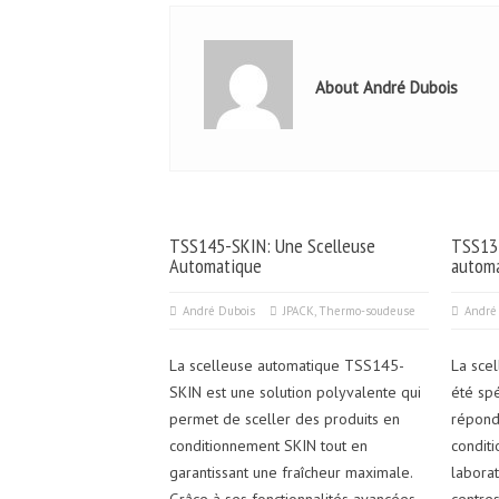
About André Dubois
TSS145-SKIN: Une Scelleuse
TSS135
Automatique
automa
André Dubois
JPACK
,
Thermo-soudeuse
André
La scelleuse automatique TSS145-
La sce
SKIN est une solution polyvalente qui
été sp
permet de sceller des produits en
répond
conditionnement SKIN tout en
condit
garantissant une fraîcheur maximale.
labora