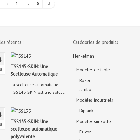
2
3
…
8
les récents :
Catégories de produits
Henkelman
4
TSS145-SKIN: Une
Modèles de table
23
Scelleuse Automatique
Boxer
La scelleuse automatique
Jumbo
TSS145-SKIN est une solut...
Modèles industriels
Diptank
4
TSS135-SKIN: Une
Modèles sur socle
23
scelleuse automatique
Falcon
polyvalente