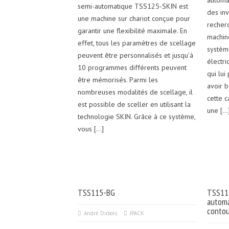
automa
semi-automatique TSS125-SKIN est
des in
une machine sur chariot conçue pour
recher
garantir une flexibilité maximale. En
machin
effet, tous les paramètres de scellage
systèm
peuvent être personnalisés et jusqu’à
électri
10 programmes différents peuvent
qui lu
être mémorisés. Parmi les
avoir b
nombreuses modalités de scellage, il
cette c
est possible de sceller en utilisant la
une […
technologie SKIN. Grâce à ce système,
vous […]
TSS115-BG
TSS112
automa
conto
André Dubois
JPACK