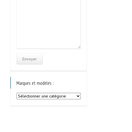
Marques et modèles :
Marques
et
modèles
: