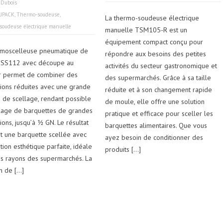
 Dubois
,
JPACK
,
Thermo-soudeuse
,
La thermo-soudeuse électrique
oudeuse électrique manuelle
manuelle TSM105-R est un
équipement compact conçu pour
rmoscelleuse pneumatique de
répondre aux besoins des petites
TSS112 avec découpe au
activités du secteur gastronomique et
r permet de combiner des
des supermarchés. Grâce à sa taille
ions réduites avec une grande
réduite et à son changement rapide
e de scellage, rendant possible
de moule, elle offre une solution
llage de barquettes de grandes
pratique et efficace pour sceller les
ons, jusqu’à ½ GN. Le résultat
barquettes alimentaires. Que vous
st une barquette scellée avec
ayez besoin de conditionner des
ition esthétique parfaite, idéale
produits […]
es rayons des supermarchés. La
n de […]