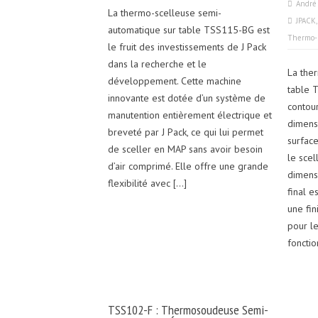
André
La thermo-scelleuse semi-
JPACK
automatique sur table TSS115-BG est
Thermo-s
le fruit des investissements de J Pack
dans la recherche et le
La the
développement. Cette machine
table 
innovante est dotée d’un système de
contou
manutention entièrement électrique et
dimens
breveté par J Pack, ce qui lui permet
surfac
de sceller en MAP sans avoir besoin
le sce
d’air comprimé. Elle offre une grande
dimensi
flexibilité avec […]
final e
une fin
pour l
fonctio
TSS102-F : Thermosoudeuse Semi-