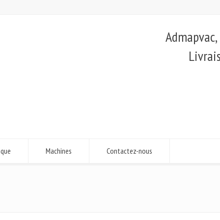
Admapvac, é
Livrai
ique
Machines
Contactez-nous