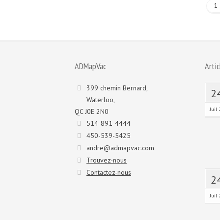
1
ADMapVac
Artic
399 chemin Bernard,
2
Waterloo,
Juil 
QC J0E 2N0
514-891-4444
450-539-5425
andre@admapvac.com
Trouvez-nous
Contactez-nous
2
Juil 