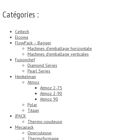
Catégories :
Celtech
Elcowa
FlowPack – Bagger
Machines d'emballage horizontale
Machines d'emballage verticales
Fusionchef
Diamond Series
Pearl Series
Henkelman
Atmoz
Atmoz 2-75
Atmoz 2-90
Atmoz 90
Polar
Titaan
JPACK
Thermo-soudeuse
Mecapack
Operculeuse
Thermoformage