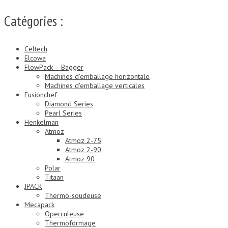
Catégories :
Celtech
Elcowa
FlowPack – Bagger
Machines d'emballage horizontale
Machines d'emballage verticales
Fusionchef
Diamond Series
Pearl Series
Henkelman
Atmoz
Atmoz 2-75
Atmoz 2-90
Atmoz 90
Polar
Titaan
JPACK
Thermo-soudeuse
Mecapack
Operculeuse
Thermoformage