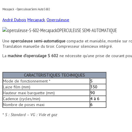
Mecapack – Operculeuse Semi Auto S 602
André Dubois
Mecapack
,
Operculeuse
OPERCULEUSE SEMI-AUTOMATIQUE
Une
operculeuse semi-automatique
compacte et maniable, montée sur ro
Translation manuelle du tiroir. Compresseur silencieux intégré.
La
machine d’operculage S 602
ne nécessite qu’une prise de courant pou
CARACTERISTIQUES TECHNIQUES
Mode de fonctionnement *
S
Laize film (mm)
350
Hauteur maxi barquette (mm)
90
Cadence (cycles/min)
4 à 6
Nombre de poses maxi
6
* S : Standard – VG : Vide et gaz