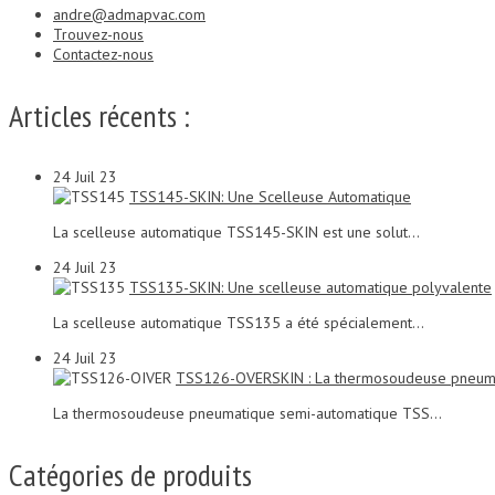
andre@admapvac.com
Trouvez-nous
Contactez-nous
Articles récents :
24
Juil 23
TSS145-SKIN: Une Scelleuse Automatique
La scelleuse automatique TSS145-SKIN est une solut...
24
Juil 23
TSS135-SKIN: Une scelleuse automatique polyvalente
La scelleuse automatique TSS135 a été spécialement...
24
Juil 23
TSS126-OVERSKIN : La thermosoudeuse pneuma
La thermosoudeuse pneumatique semi-automatique TSS...
Catégories de produits