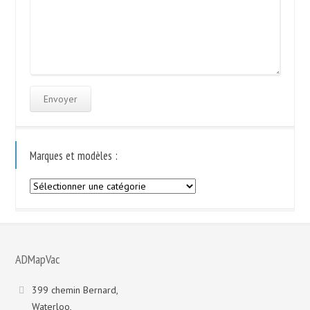
Marques et modèles :
Marques
et
modèles
:
ADMapVac
399 chemin Bernard,
Waterloo,