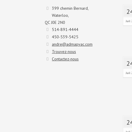
399 chemin Bernard,
2
Waterloo,
Juil 
QC J0E 2N0
514-891-4444
450-539-5425
andre@admapvac.com
Trouvez-nous
Contactez-nous
2
Juil 
2
Juil 