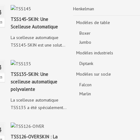
Henkelman
4
TSS145-SKIN: Une
Modèles de table
23
Scelleuse Automatique
Boxer
La scelleuse automatique
Jumbo
TSS145-SKIN est une solut...
Modèles industriels
Diptank
4
TSS135-SKIN: Une
Modèles sur socle
23
scelleuse automatique
Falcon
polyvalente
Marlin
La scelleuse automatique
TSS135 a été spécialement...
4
TSS126-OVERSKIN : La
23