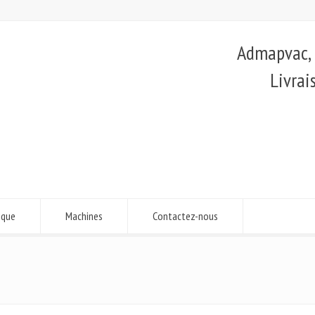
Admapvac, é
Livrai
ique
Machines
Contactez-nous