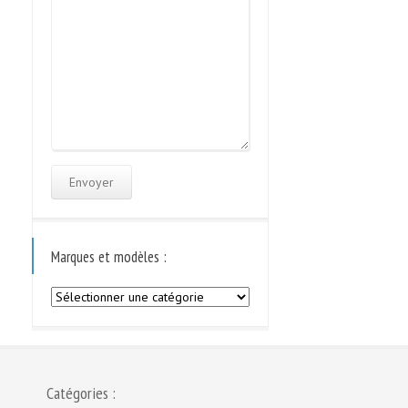
Marques et modèles :
Marques
et
modèles
:
Catégories :