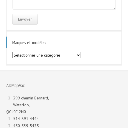
Marques et modèles :
Marques
et
modèles
:
ADMapVac
399 chemin Bernard,
Waterloo,
QC J0E 2N0
514-891-4444
450-539-5425