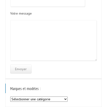
Votre message
Marques et modèles :
Marques
et