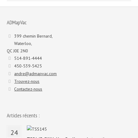
modèles
:
ADMapVac
399 chemin Bernard,
Waterloo,
QC J0E 2N0
514-891-4444
450-539-5425
andre@admapvac.com
Trouvez-nous
Contactez-nous
Articles récents :
24