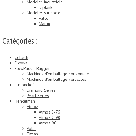
Modèles industriels
Diptank
Modèles sur socle
Falcon
Marlin
Catégories :
Celtech
Elcowa
FlowPack – Bagger
Machines d'emballage horizontale
Machines d'emballage verticales
Fusionchef
Diamond Series
Pearl Series
Henkelman
Atmoz
Atmoz 2-75
Atmoz 2-90
Atmoz 90
Polar
Titaan