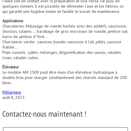
l’huile soit en contact avec la préparation et vice versa. De plus, en
quelques minutes, il est possible de démonter l’axe et les hélices, ce
qui garantit une hygiène totale et facilite le travail de maintenance.
Applications
Charcuteries: Malaxage de viande hachée avec des additifs, saucissons,
chorizos, salamis…, barattage de gros morceaux de viande, jambon cuit,
barre de jambon d’York…
Charcuterie variée : saucisse, boudin, saucisson à l’ail, pâtés, saucisse
fraîche…
Plats cuisinés : pâtés, mélanges, dégaséification des sauces, salades
crues, salades cuites…
Élévateur
Le modèle AM-1500 peut être muni d’un élévateur hydraulique à
double bras pour charger simultanément des chariots standard de 200
litres.
Mélangeur
août 8, 2025
Contactez-nous maintenant !