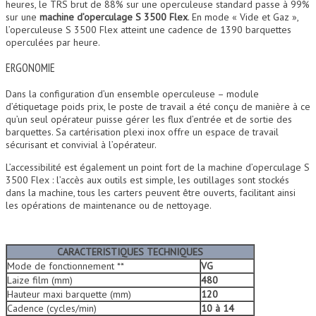
heures, le TRS brut de 88% sur une operculeuse standard passe à 99%
sur une
machine d’operculage S 3500 Flex
. En mode « Vide et Gaz »,
l’operculeuse S 3500 Flex atteint une cadence de 1390 barquettes
operculées par heure.
ERGONOMIE
Dans la configuration d’un ensemble operculeuse – module
d’étiquetage poids prix, le poste de travail a été conçu de manière à ce
qu’un seul opérateur puisse gérer les flux d’entrée et de sortie des
barquettes. Sa cartérisation plexi inox offre un espace de travail
sécurisant et convivial à l’opérateur.
L’accessibilité est également un point fort de la machine d’operculage S
3500 Flex : l’accès aux outils est simple, les outillages sont stockés
dans la machine, tous les carters peuvent être ouverts, facilitant ainsi
les opérations de maintenance ou de nettoyage.
CARACTERISTIQUES TECHNIQUES
Mode de fonctionnement **
VG
Laize film (mm)
480
Hauteur maxi barquette (mm)
120
Cadence (cycles/min)
10 à 14