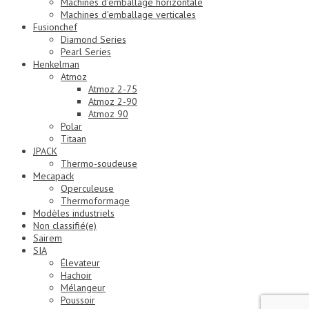
Machines d'emballage horizontale
Machines d'emballage verticales
Fusionchef
Diamond Series
Pearl Series
Henkelman
Atmoz
Atmoz 2-75
Atmoz 2-90
Atmoz 90
Polar
Titaan
JPACK
Thermo-soudeuse
Mecapack
Operculeuse
Thermoformage
Modèles industriels
Non classifié(e)
Sairem
SIA
Élevateur
Hachoir
Mélangeur
Poussoir