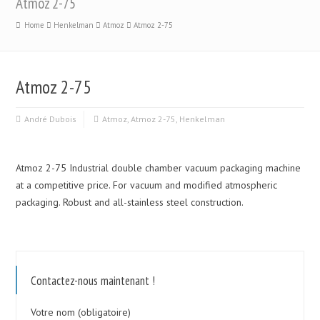
Atmoz 2-75
Home
Henkelman
Atmoz
Atmoz 2-75
Atmoz 2-75
André Dubois
Atmoz
,
Atmoz 2-75
,
Henkelman
Atmoz 2-75 Industrial double chamber vacuum packaging machine
at a competitive price. For vacuum and modified atmospheric
packaging. Robust and all-stainless steel construction.
Contactez-nous maintenant !
Votre nom (obligatoire)