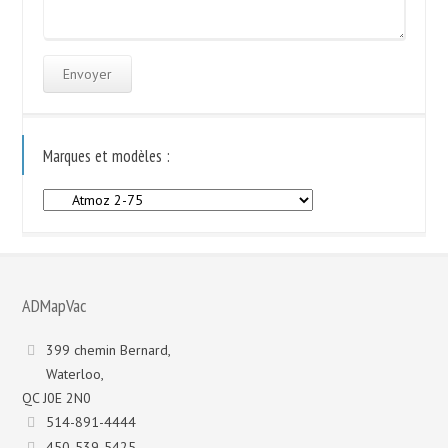
Marques et modèles :
Marques
et
modèles
:
ADMapVac
399 chemin Bernard,
Waterloo,
QC J0E 2N0
514-891-4444
450-539-5425