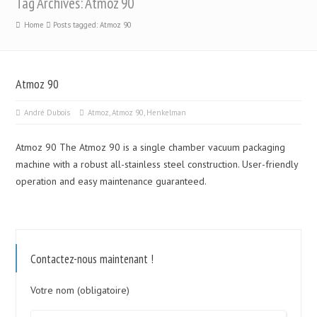
Tag Archives: Atmoz 90
Home
Posts tagged: Atmoz 90
Atmoz 90
André Dubois
Atmoz
,
Atmoz 90
,
Henkelman
Atmoz 90 The Atmoz 90 is a single chamber vacuum packaging
machine with a robust all-stainless steel construction. User-friendly
operation and easy maintenance guaranteed.
Contactez-nous maintenant !
Votre nom (obligatoire)