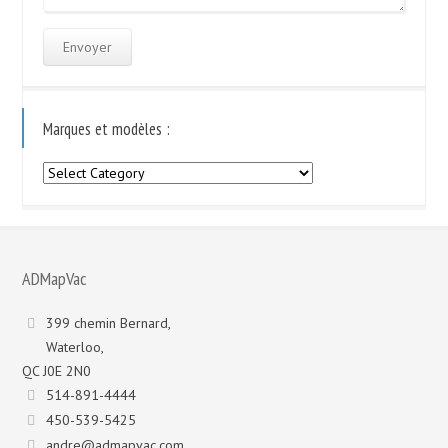
Marques et modèles :
Marques
et
modèles
:
ADMapVac
399 chemin Bernard,
Waterloo,
QC J0E 2N0
514-891-4444
450-539-5425
andre@admapvac.com