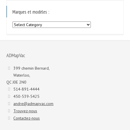
Marques et modèles :
Marques
et
modèles
:
ADMapVac
399 chemin Bernard,
Waterloo,
QC J0E 2N0
514-891-4444
450-539-5425
andre@admapvac.com
Trouvez-nous
Contactez-nous